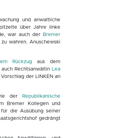
wachung und anwaltliche
itzelte über Jahre linke
rde, war auch der
Bremer
r zu wahren. Anuschewski
nem Rückzug
aus dem
i, auch Rechtsanwältin
Lea
uf Vorschlag der LINKEN an
ie der
Republikanische
rem Bremer Kollegen und
 für die Ausübung seiner
taatsgerichtshof gedrängt
schen Anwältinnen- und