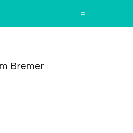
≡
um Bremer