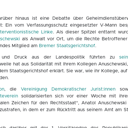
über hinaus ist eine Debatte über Geheimdienstüber
t: Ein vom Verfassungsschutz eingesetzter V-Mann besp
nterventionistische Linke
. Als dieser Spitzel enttarnt wu
uschewski
als Anwalt vor Ort, um die Rechte Betroffene
tendes Mitglied am
Bremer Staatsgerichtshof
.
und Druck aus der Landespolitik führten zu
sei
erweile hat aus Solidarität mit Ihrem Kollegen Anuschewsk
em Staatsgerichtshof erklärt. Sie war, wie ihr Kollege, a
den.
on
, die
Vereinigung Demokratischer Jurist:innen
sow
teverein
solidarisierten sich vor einer Woche mit ih
alen Zeichen für den Rechtsstaat“, Anatol Anuschewski
bzustrafen, in dem er zum Rücktritt aus seinem Amt am S
ach darüber mit der 1. Vorsitzenden des Republikani