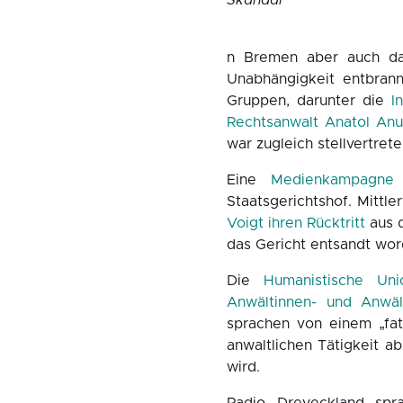
n Bremen aber auch dar
Unabhängigkeit entbrann
Gruppen, darunter die
I
Rechtsanwalt Anatol An
war zugleich stellvertre
Eine
Medienkampagne
Staatsgerichtshof. Mittl
Voigt ihren Rücktritt
aus d
das Gericht entsandt wor
Die
Humanistische Uni
Anwältinnen- und Anwäl
sprachen von einem „fat
anwaltlichen Tätigkeit a
wird.
Radio Dreyeckland spr