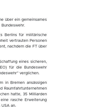
che über ein gemeinsames
ie Bundeswehr.
Berlins für militärische
nheit vertrauten Personen
ent, nachdem die FT über
Schaffung eines sicheren,
(LEO) für die Bundeswehr
undeswehr” verglichen.
em in Bremen ansässigen
und Raumfahrtunternehmen
chen hatte, 35 Milliarden
t eine rasche Erweiterung
n USA an.