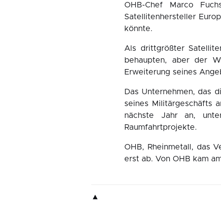
OHB-Chef Marco Fuchs
Satellitenhersteller Eu
könnte.
Als drittgrößter Satell
behaupten, aber der W
Erweiterung seines Angebo
Das Unternehmen, das die
seines Militärgeschäfts
nächste Jahr an, unte
Raumfahrtprojekte.
OHB, Rheinmetall, das V
erst ab. Von OHB kam am
▲
▲