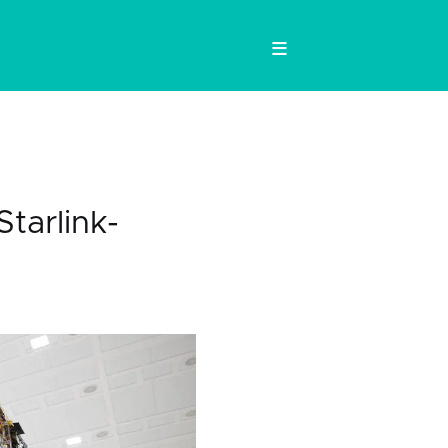
≡
tarlink-