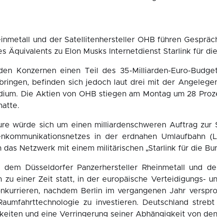
inmetall und der Satellitenhersteller OHB führen Gesprä
 Äquivalents zu Elon Musks Internetdienst Starlink für d
n Konzernen einen Teil des 35-Milliarden-Euro-Budgets 
ringen, befinden sich jedoch laut drei mit der Angelege
adium. Die Aktien von OHB stiegen am Montag um 28 Proz
hatte.
re würde sich um einen milliardenschweren Auftrag zur 
litenkommunikationsnetzes in der erdnahen Umlaufbahn 
as Netzwerk mit einem militärischen „Starlink für die B
 dem Düsseldorfer Panzerhersteller Rheinmetall und d
zu einer Zeit statt, in der europäische Verteidigungs- 
nkurrieren, nachdem Berlin im vergangenen Jahr verspro
 Raumfahrttechnologie zu investieren. Deutschland streb
igkeiten und eine Verringerung seiner Abhängigkeit von de