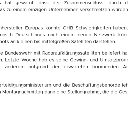
 hat gewarnt, dass der Zusammenschluss, durch d
ropas zu einem einzigen Unternehmen verschmelzen würden
itenhersteller Europas könnte OHB Schwierigkeiten habe
unsch Deutschlands nach einem neuen Netzwerk könn
ts an kleinen bis mittelgroßen Satelliten darstellen.
 Bundeswehr mit Radaraufklärungssatelliten beliefert ha
 an. Letzte Woche hob es seine Gewinn- und Umsatzprog
r anderem aufgrund der erwarteten boomenden Ausg
erteidigungsministerium und die Beschaffungsbehörde le
 Montagnachmittag dann eine Stellungnahme, die die Gesp