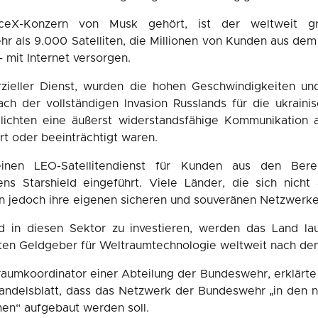
ceX-Konzern von Musk gehört, ist der weltweit gr
hr als 9.000 Satelliten, die Millionen von Kunden aus de
 mit Internet versorgen.
zieller Dienst, wurden die hohen Geschwindigkeiten und 
ach der vollständigen Invasion Russlands für die ukraini
glichten eine äußerst widerstandsfähige Kommunikation a
t oder beeinträchtigt waren.
einen LEO-Satellitendienst für Kunden aus den Bere
ns Starshield eingeführt. Viele Länder, die sich nic
n jedoch ihre eigenen sicheren und souveränen Netzwerke
d in diesen Sektor zu investieren, werden das Land l
ten Geldgeber für Weltraumtechnologie weltweit nach de
raumkoordinator einer Abteilung der Bundeswehr, erklärt
andelsblatt, dass das Netzwerk der Bundeswehr „in den 
en“ aufgebaut werden soll.