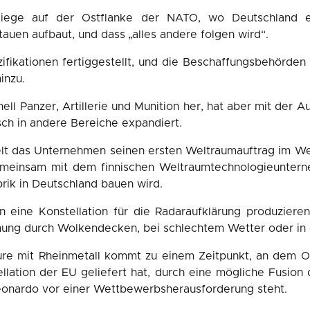
t liege auf der Ostflanke der NATO, wo Deutschland
auen aufbaut, und dass „alles andere folgen wird“.
zifikationen fertiggestellt, und die Beschaffungsbehörden 
inzu.
ionell Panzer, Artillerie und Munition her, hat aber mit der
ch in andere Bereiche expandiert.
elt das Unternehmen seinen ersten Weltraumauftrag im Wer
einsam mit dem finnischen Weltraumtechnologieunterne
rik in Deutschland bauen wird.
eine Konstellation für die Radaraufklärung produzieren
hung durch Wolkendecken, bei schlechtem Wetter oder in 
re mit Rheinmetall kommt zu einem Zeitpunkt, an dem OH
ellation der EU geliefert hat, durch eine mögliche Fusion
eonardo vor einer Wettbewerbsherausforderung steht.