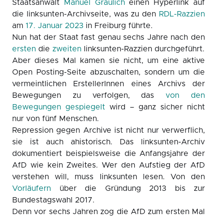
Staatsanwalt
Manuel Graulich
einen Hyperlink auf
die linksunten-Archivseite, was zu den
RDL-Razzien
am
17. Januar 2023
in Freiburg führte.
Nun hat der Staat fast genau sechs Jahre nach den
ersten
die
zweiten
linksunten-Razzien durchgeführt.
Aber dieses Mal kamen sie nicht, um eine aktive
Open Posting-Seite abzuschalten, sondern um die
vermeintlichen ErstellerInnen eines Archivs der
Bewegungen zu verfolgen, das
von den
Bewegungen gespiegelt
wird – ganz sicher nicht
nur von fünf Menschen.
Repression gegen Archive ist nicht nur verwerflich,
sie ist auch ahistorisch. Das linksunten-Archiv
dokumentiert beispielsweise die Anfangsjahre der
AfD wie kein Zweites. Wer den Aufstieg der AfD
verstehen will, muss linksunten lesen. Von den
Vorläufern
über die Gründung 2013 bis zur
Bundestagswahl 2017.
Denn vor sechs Jahren zog die AfD zum ersten Mal