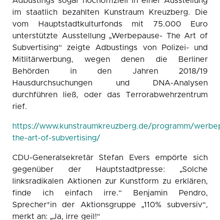
Adbustings sogar hochoffiziell in einer Ausstellung
im staatlich bezahlten Kunstraum Kreuzberg. Die
vom Hauptstadtkulturfonds mit 75.000 Euro
unterstützte Ausstellung „Werbepause- The Art of
Subvertising“ zeigte Adbustings von Polizei- und
Mitlitärwerbung, wegen denen die Berliner
Behörden in den Jahren 2018/19
Hausdurchsuchungen und DNA-Analysen
durchführen ließ, oder das Terrorabwehrzentrum
rief.
https://www.kunstraumkreuzberg.de/programm/werbe
the-art-of-subvertising/
CDU-Generalsekretär Stefan Evers empörte sich
gegenüber der Hauptstadtpresse: „Solche
linksradikalen Aktionen zur Kunstform zu erklären,
finde ich einfach irre.“ Benjamin Pendro,
Sprecher*in der Aktionsgruppe „110% subversiv“,
merkt an: „Ja, irre geil!“